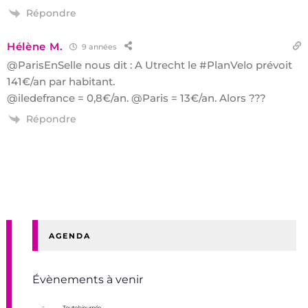
Répondre
Hélène M.
9 années
@ParisEnSelle nous dit : A Utrecht le #PlanVelo prévoit
141€/an par habitant.
@iledefrance = 0,8€/an. @Paris = 13€/an. Alors ???
Répondre
AGENDA
Évènements à venir
Toute la journée