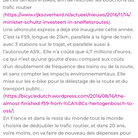
trafic routier
(
https://www.rijksoverheid.nl/actueel/nieuws/2016/11/14/
minister-schultz-investeert-in-snelfietsroutes
).
Une véloroute express a déjà été inaugurée cette année.
C’est la F59, longue de 21km, parallèle à la ligne de train
avec 3 stations sur le trajet, et parallèle aussi à
l’autoroute A59… Elle n’a coûté que 4,7 millions d’euros,
ce qui n’est qu’une goutte d’eau comparé aux coûts
d’un doublement de fréquence des trains ou de la route,
et sans compter les impacts environnementaux. Elle
mise sur les e-bike pour le délestage de la route et du
transport public…
(
https://bicycledutch.wordpress.com/2016/08/16/the-
almost-finished-f59-from-%CA%BCs-hertogenbosch-to-
oss/
).
En France et dans le reste du monde tout le monde
choisira de dédoubler le trafic routier, et dans 20 ans,
voire moins, on va faire de nouveau des dépenses pour