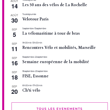
AOÛT
14
Les 50 ans des vélos de La Rochelle
Toute la journée
AOÛT
30
Velotour Paris
5 septembre
-
13 septembre
SEP
5
La vélomaritime à tour de bras
9 h 00 min
-
13 h 00 min
SEP
11
Rencontres Vélo et mobilités, Marseille
16 septembre
-
22 septembre
SEP
16
Semaine européenne de la mobilité
18 septembre
-
20 septembre
SEP
18
FISE, Essonne
8 h 00 min
-
17 h 00 min
SEP
20
Ch’ti vélo
TOUS LES EVENEMENTS