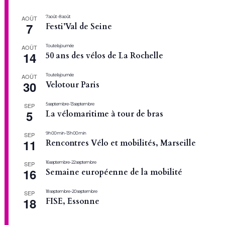
7 août
-
8 août
AOÛT
7
Festi’Val de Seine
Toute la journée
AOÛT
14
50 ans des vélos de La Rochelle
Toute la journée
AOÛT
30
Velotour Paris
5 septembre
-
13 septembre
SEP
5
La vélomaritime à tour de bras
9 h 00 min
-
13 h 00 min
SEP
11
Rencontres Vélo et mobilités, Marseille
16 septembre
-
22 septembre
SEP
16
Semaine européenne de la mobilité
18 septembre
-
20 septembre
SEP
18
FISE, Essonne