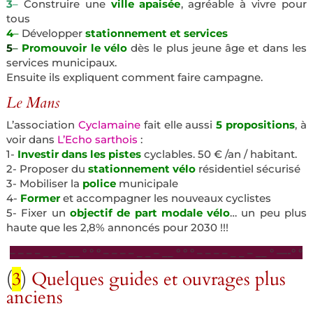
3
–
Construire une
ville apaisée
, agréable à vivre pour
tous
4
–
Développer
stationnement et services
5
–
Promouvoir le vélo
dès le plus jeune âge et dans les
services municipaux.
Ensuite ils expliquent comment faire campagne.
Le Mans
L’association
Cyclamaine
fait elle aussi
5 propositions
, à
voir dans
L’Echo sarthois
:
1-
Investir dans les pistes
cyclables. 50 € /an / habitant.
2- Proposer du
stationnement vélo
résidentiel sécurisé
3- Mobiliser la
police
municipale
4-
Former
et accompagner les nouveaux cyclistes
5- Fixer un
objectif de part modale vélo
… un peu plus
haute que les 2,8% annoncés pour 2030 !!!
– – – – _ _ – __ ° ° ° – – – – _ _ – __ ° ° ° – – – – _ _ – __ ° —-° °
(
3
)
Quelques guides et ouvrages plus
anciens