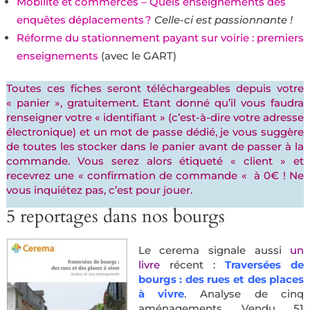
Mobilité et commerces – Quels enseignements des
enquêtes déplacements ?
Celle-ci est passionnante !
Réforme du stationnement payant sur voirie : premiers
enseignements
(avec le GART)
Toutes ces fiches seront téléchargeables depuis votre
« panier », gratuitement. Etant donné qu’il vous faudra
renseigner votre « identifiant » (c’est-à-dire votre adresse
électronique) et un mot de passe dédié, je vous suggère
de toutes les stocker dans le panier avant de passer à la
commande. Vous serez alors étiqueté « client » et
recevrez une « confirmation de commande « à 0€ ! Ne
vous inquiétez pas, c’est pour jouer.
5 reportages dans nos bourgs
Le cerema signale aussi
un
livre
récent :
Traversées de
bourgs : des rues et des places
à vivre
. Analyse de cinq
aménagements. Vendu 51