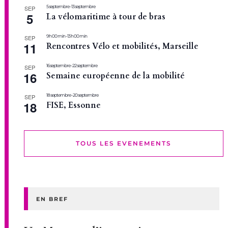
5 septembre
-
13 septembre
SEP
5
La vélomaritime à tour de bras
9 h 00 min
-
13 h 00 min
SEP
11
Rencontres Vélo et mobilités, Marseille
16 septembre
-
22 septembre
SEP
16
Semaine européenne de la mobilité
18 septembre
-
20 septembre
SEP
18
FISE, Essonne
TOUS LES EVENEMENTS
EN BREF