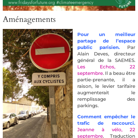
Aménagements
Pour un meilleur
partage de l’espace
public parisien.
Par
Alain Deves, directeur
général de la SAEMES.
Les Echos, 22
septembre
. Il a beau être
partie-prenante, il a
raison, le levier tarifaire
augmenterait le
remplissage des
parkings.
Comment empêcher le
trafic de raccourci.
Jeanne à vélo, 22
septembre
. Traduction