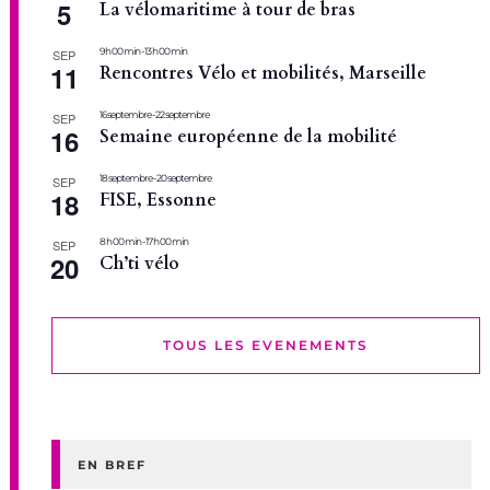
5
La vélomaritime à tour de bras
9 h 00 min
-
13 h 00 min
SEP
11
Rencontres Vélo et mobilités, Marseille
16 septembre
-
22 septembre
SEP
16
Semaine européenne de la mobilité
18 septembre
-
20 septembre
SEP
18
FISE, Essonne
8 h 00 min
-
17 h 00 min
SEP
20
Ch’ti vélo
TOUS LES EVENEMENTS
EN BREF