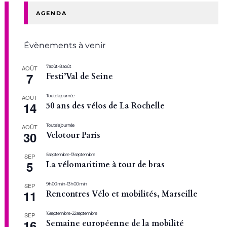
AGENDA
Évènements à venir
7 août
-
8 août
AOÛT
7
Festi’Val de Seine
Toute la journée
AOÛT
14
50 ans des vélos de La Rochelle
Toute la journée
AOÛT
30
Velotour Paris
5 septembre
-
13 septembre
SEP
5
La vélomaritime à tour de bras
9 h 00 min
-
13 h 00 min
SEP
11
Rencontres Vélo et mobilités, Marseille
16 septembre
-
22 septembre
SEP
16
Semaine européenne de la mobilité