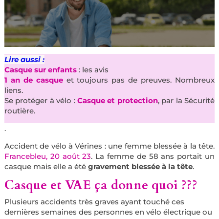
Lire aussi :
Casque sur enfants
: les avis
1 an de casque
et toujours pas de preuves. Nombreux
liens.
Se protéger à vélo :
Casque et protection
, par la Sécurité
routière.
.
Accident de vélo à Vérines : une femme blessée à la tête.
Francebleu, 20 août 23
. La femme de 58 ans portait un
casque mais elle a été
gravement blessée à la tête
.
Casque et VAE ça donne quoi ???
Plusieurs accidents très graves ayant touché ces
dernières semaines des personnes en vélo électrique ou