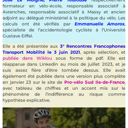
formateur en vélo-école, responsable associatif à
Avranches, responsable associatif à Massy et ancien
adjoint au délégué ministériel à la politique du vélo. Les
calculs ont été vérifiés par
Emmanuelle Amoros
,
spécialiste de l’accidentologie cycliste à l’Université
Gustave Eiffel.
Elle a été présentée aux
3° Rencontres Francophones
Transport Mobilité le 3 juin 2021
, après sélection, et
publiée dans Wiklou
sous forme de pdf. Elle est
réapparue dans Linkedin au mois de juillet 2023, et je
suis assez fière d’être tombée dessus. Elle avait
également été publiée dans une version plus complète
en janvier 23 sur le site de
Pro-vélo Sud Ile-de-France
,
avec tableau de chiffres et un accent mis sur le
phénomène de l’indifférence au risque comme
hypothèse explicative.