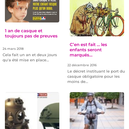
1 an de casque et
toujours pas de preuves
C’en est fait … les
24 mars 2018
enfants seront
marqués…
Cela fait un an et deux jours
qu'a été mise en place…
22 décembre 2016
Le décret instituant le port du
casque obligatoire pour les
moins de…