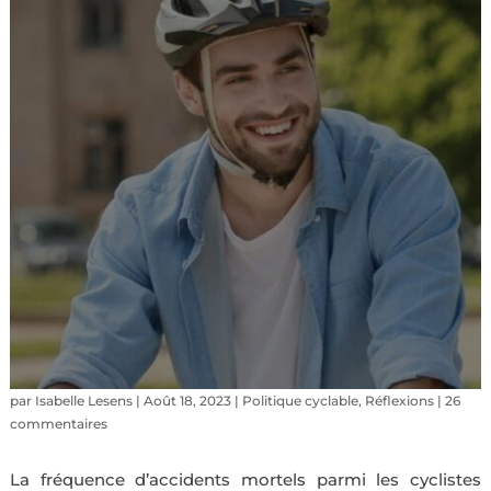
par
Isabelle Lesens
|
Août 18, 2023
|
Politique cyclable
,
Réflexions
|
26
commentaires
La fréquence d’accidents mortels parmi les cyclistes